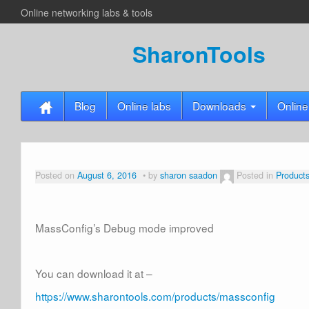
Online networking labs & tools
SharonTools
Blog
Online labs
Downloads
Online
Posted on
August 6, 2016
by
sharon saadon
Posted in
Product
MassConfig’s Debug mode improved
You can download it at –
https://www.sharontools.com/products/massconfig