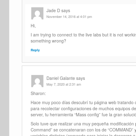
Jade D
says
November 14, 2016 at 4:01 pm
Hi,
I am trying to connect to the live labs but it is not work
something wrong?
Reply
Daniel Galante
says
May 7, 2020 at 2:31 am
Sharon:
Hace muy poco días descubrí tu página web tratando 
para recolectar configuraciones de muchos equipos d
server, tu herramienta “Mass config” fue la gran soluc
Solo tuve que realizar una muy pequeña modificación 
Command” se concatenaran con los de “COMMAND” y 
variables distintas (comando para iniciar la descarga